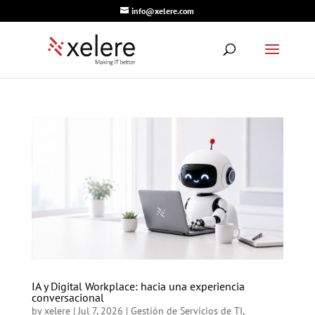
info@xelere.com
IA y Digital Workplace: hacia una experiencia
conversacional
by
xelere
|
Jul 7, 2026
|
Gestión de Servicios de TI
,