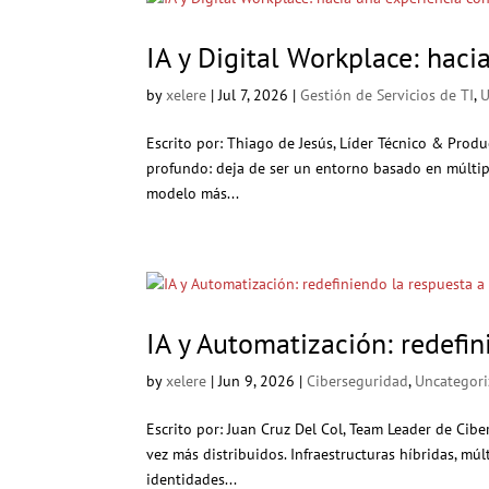
IA y Digital Workplace: haci
by
xelere
|
Jul 7, 2026
|
Gestión de Servicios de TI
,
U
Escrito por: Thiago de Jesús, Líder Técnico & Pro
profundo: deja de ser un entorno basado en múltipl
modelo más...
IA y Automatización: redefi
by
xelere
|
Jun 9, 2026
|
Ciberseguridad
,
Uncategor
Escrito por: Juan Cruz Del Col, Team Leader de Cib
vez más distribuidos. Infraestructuras híbridas, mú
identidades...