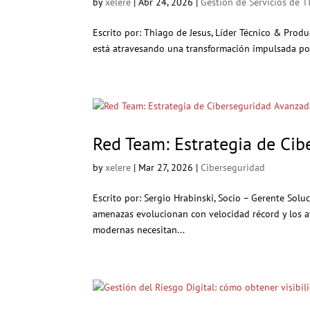
by
xelere
|
Abr 24, 2026
|
Gestión de Servicios de T
Escrito por: Thiago de Jesus, Líder Técnico & Produ
está atravesando una transformación impulsada por l
Red Team: Estrategia de Ci
by
xelere
|
Mar 27, 2026
|
Ciberseguridad
Escrito por: Sergio Hrabinski, Socio – Gerente Sol
amenazas evolucionan con velocidad récord y los at
modernas necesitan...