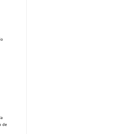
io
da
o de