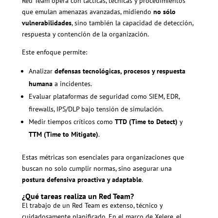
Red Team opera con tácticas, técnicas y procedimientos
que emulan amenazas avanzadas, midiendo
no sólo
vulnerabilidades
, sino también la capacidad de detección,
respuesta y contención de la organización.
Este enfoque permite:
Analizar
defensas tecnológicas, procesos y respuesta
humana
a incidentes.
Evaluar plataformas de seguridad como SIEM, EDR,
firewalls, IPS/DLP bajo tensión de simulación.
Medir tiempos críticos como
TTD (Time to Detect)
y
TTM (Time to Mitigate)
.
Estas métricas son esenciales para organizaciones que
buscan no solo cumplir normas, sino asegurar una
postura defensiva proactiva y adaptable
.
¿Qué tareas realiza un Red Team?
El trabajo de un Red Team es extenso, técnico y
cuidadosamente planificado. En el marco de Xelere, el