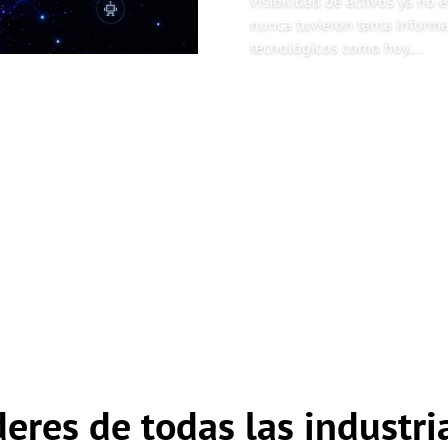
visibilidad de activos ya no 
nunca tuvieron tanta inform
tecnológicos como hoy....
Read More
eres de todas las industr