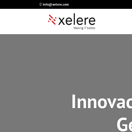
info@xelere.com
Innovac
G