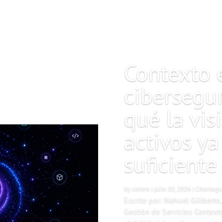
Contexto 
cibersegu
qué la vis
activos ya
suficient
by
xelere
|
julio 20, 2026
|
Cibersegu
Escrito por: Nahuel Giliberto
Gestión de Servicios Context