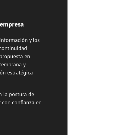
u empresa
información y los
 continuidad
 propuesta en
 temprana y
ión estratégica
n la postura de
r con confianza en