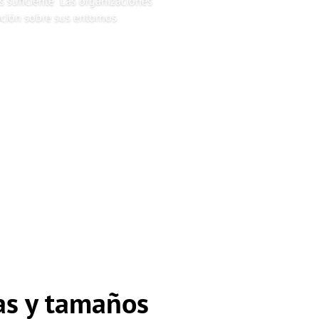
es suficiente Las organizaciones
ación sobre sus entornos
ias
y tamaños