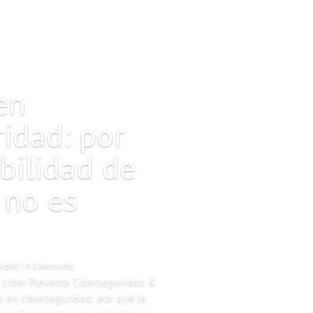
en
ridad: por
ibilidad de
 no es
e
ridad
| 0 Comments
, Líder Preventa Ciberseguridad &
o en ciberseguridad: por qué la