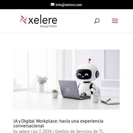
info@xelere.com
IA y Digital Workplace: hacia una experiencia
conversacional
by
xelere
|
Jul 7, 2026
|
Gestión de Servicios de TI
,