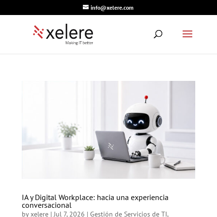
info@xelere.com
IA y Digital Workplace: hacia una experiencia
conversacional
by
xelere
|
Jul 7, 2026
|
Gestión de Servicios de TI
,