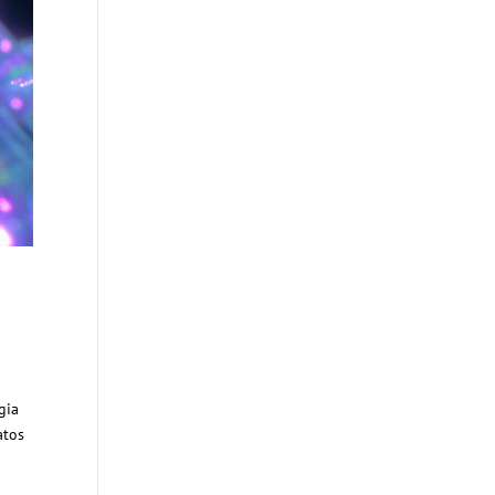
gia
atos