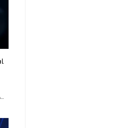
al
...