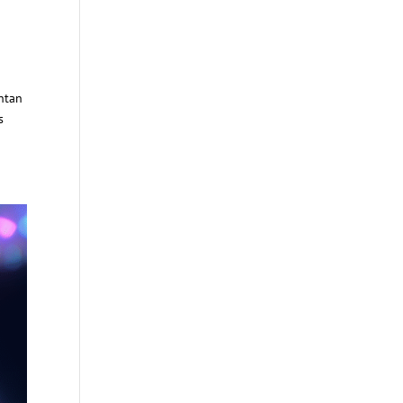
entan
s