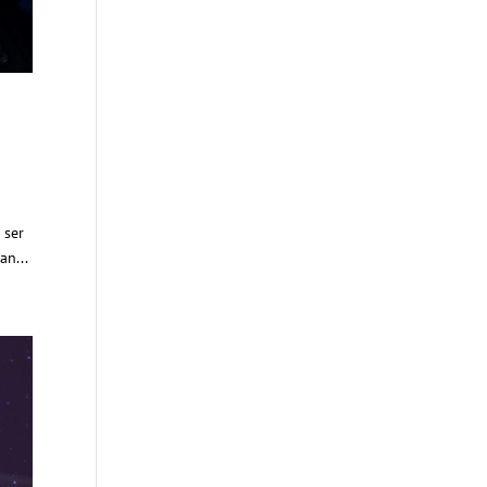
 ser
an...