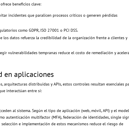
ofrece beneficios clave:
itar incidentes que paralicen procesos críticos o generen pérdidas
gulatorios como GDPR, ISO 27001 o PCI DSS.
 los datos refuerza la credibilidad de la organización frente a clientes y
regir vulnerabilidades tempranas reduce el costo de remediación y acelera
d en aplicaciones
 arquitecturas distribuidas y APIs, estos controles resultan esenciales p
ue interactúan entre sí:
cceden al sistema. Según el tipo de aplicación (web, móvil, API) y el mode
o autenticación multifactor (MFA), federación de identidades, single sig
ta selección e implementación de estos mecanismos reduce el riesgo de