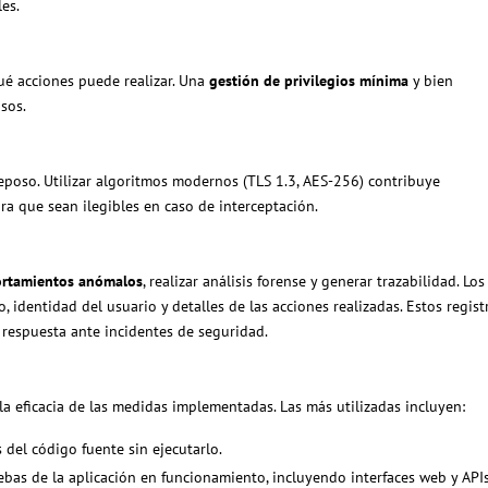
es.
qué acciones puede realizar. Una
gestión de privilegios mínima
y bien
sos.
reposo. Utilizar algoritmos modernos (TLS 1.3, AES-256) contribuye
ara que sean ilegibles en caso de interceptación.
ortamientos anómalos
, realizar análisis forense y generar trazabilidad. Los
, identidad del usuario y detalles de las acciones realizadas. Estos regist
 respuesta ante incidentes de seguridad.
la eficacia de las medidas implementadas. Las más utilizadas incluyen:
is del código fuente sin ejecutarlo.
uebas de la aplicación en funcionamiento, incluyendo interfaces web y API