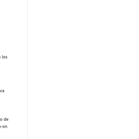
 los
ara
lo de
n-on