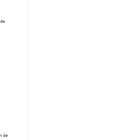
 de
ón de