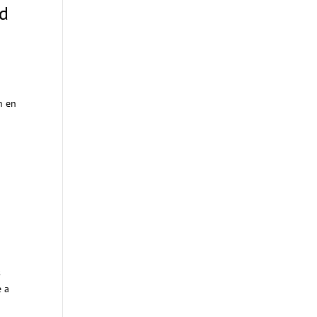
ad
n en
s
e a