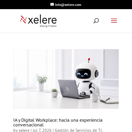
info@xelere.com
IA y Digital Workplace: hacia una experiencia
conversacional
by
xelere
|
Jul 7, 2026
|
Gestión de Servicios de TI
,