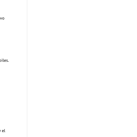
ivo
iles.
 el