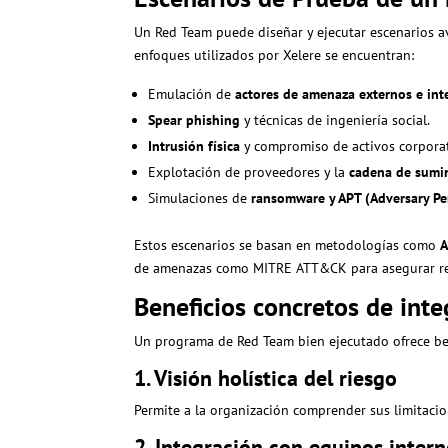
Un Red Team puede diseñar y ejecutar escenarios av
enfoques utilizados por Xelere se encuentran:
Emulación de
actores de amenaza externos e int
Spear phishing
y técnicas de ingeniería social.
Intrusión física
y compromiso de activos corporat
Explotación de proveedores y la
cadena de sumin
Simulaciones de
ransomware y APT (Adversary Per
Estos escenarios se basan en metodologías como
A
de amenazas como MITRE ATT&CK para asegurar rel
Beneficios concretos de int
Un programa de Red Team bien ejecutado ofrece bene
1. Visión holística del riesgo
Permite a la organización comprender sus limitacio
2. Integración con equipos inter