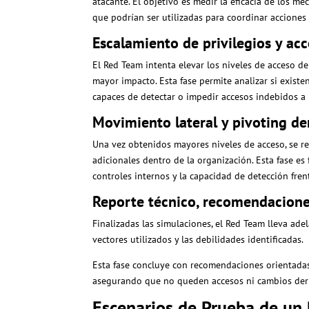
atacante. El objetivo es medir la eficacia de los 
que podrían ser utilizadas para coordinar accione
Escalamiento de privilegios y acc
El Red Team intenta elevar los niveles de acceso d
mayor impacto. Esta fase permite analizar si existe
capaces de detectar o impedir accesos indebidos a r
Movimiento lateral y pivoting den
Una vez obtenidos mayores niveles de acceso, se r
adicionales dentro de la organización. Esta fase es
controles internos y la capacidad de detección fre
Reporte técnico, recomendacione
Finalizadas las simulaciones, el Red Team lleva ade
vectores utilizados y las debilidades identificadas.
Esta fase concluye con recomendaciones orientadas 
asegurando que no queden accesos ni cambios deriv
Escenarios de Prueba de un