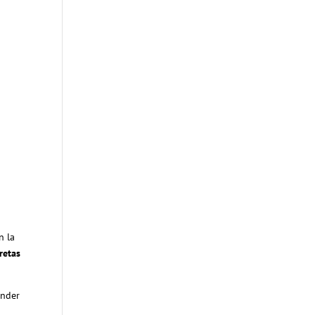
n la
retas
ender