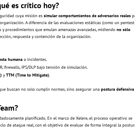
ué es crítico hoy?
eguridad cuya misión es
simular comportamientos de adversarios reales
p
organización. A diferencia de las evaluaciones estáticas (como un pentest
nicas y procedimientos que emulan amenazas avanzadas, midiendo
no sólo
ección, respuesta y contención de la organización.
uesta humana
a incidentes.
 firewalls, IPS/DLP bajo tensión de simulación.
)
y
TTM (Time to Mitigate)
.
 que buscan no solo cumplir normas, sino asegurar una
postura defensiva
 Team?
idadosamente planificado. En el marco de Xelere, el proceso operativo se
iclo de ataque real, con el objetivo de evaluar de forma integral la postu