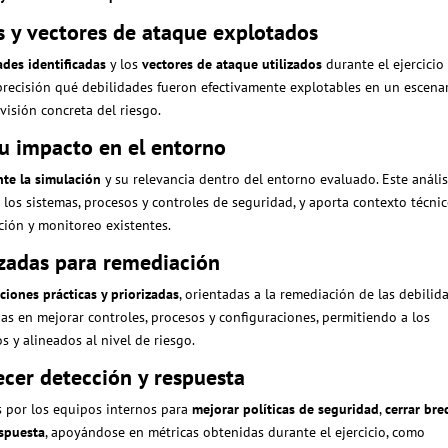
es y vectores de ataque explotados
ades identificadas
y los
vectores de ataque utilizados
durante el ejercicio
precisión qué debilidades fueron efectivamente explotables en un escena
visión concreta del riesgo.
 su impacto en el entorno
te la simulación
y su relevancia dentro del entorno evaluado. Este anális
 los sistemas, procesos y controles de seguridad, y aporta contexto técni
cción y monitoreo existentes.
zadas para remediación
iones prácticas y priorizadas
, orientadas a la remediación de las debilid
as en mejorar controles, procesos y configuraciones, permitiendo a los
s y alineados al nivel de riesgo.
ecer detección y respuesta
s por los equipos internos para
mejorar políticas de seguridad
,
cerrar bre
espuesta
, apoyándose en métricas obtenidas durante el ejercicio, como