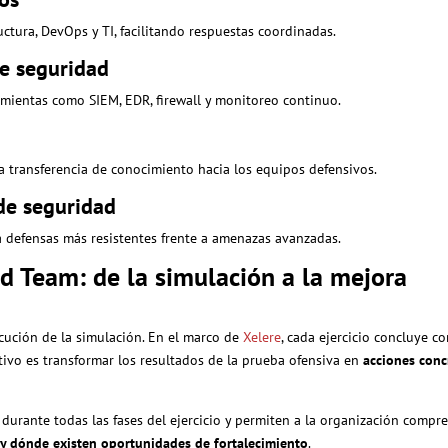
uctura, DevOps y TI, facilitando respuestas coordinadas.
de seguridad
ramientas como SIEM, EDR, firewall y monitoreo continuo.
a transferencia
de conocimiento hacia los equipos defensivos.
 de seguridad
a defensas más resistentes frente a amenazas avanzadas.
ed Team: de la simulación a la mejora
ecución de la simulación. En el marco de
Xelere
, cada ejercicio concluye co
etivo es transformar los resultados de la prueba ofensiva en
acciones conc
durante todas las fases del ejercicio y permiten a la organización compr
n y dónde existen oportunidades de fortalecimiento
.