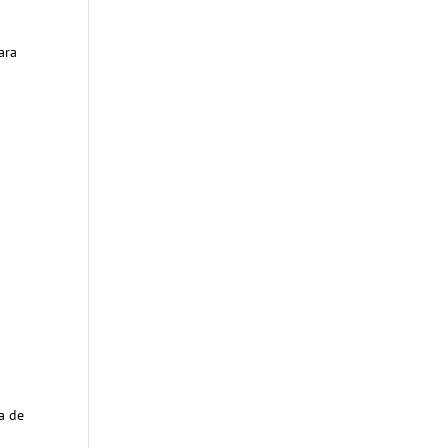
ara
ra de