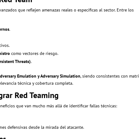
anzados que reflejen amenazas reales o específicas al sector. Entre los
ernos
.
ivos.
istro
como vectores de riesgo.
sistent Threats)
.
dversary Emulation y Adversary Simulation
, siendo consistentes con matr
evancia técnica y cobertura completa.
egrar Red Teaming
ficios que van mucho más allá de identificar fallas técnicas:
nes defensivas desde la mirada del atacante.
nos