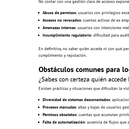
No contar con una gestión clara de accesos expone 
Abuso de permisos
: usuarios con privilegios ex
Accesos no revocados
: cuentas activas de ex em
Amenazas internas
: usuarios con intenciones ma
Incumplimiento regulatorio
: dificultad para aud
En definitiva, no saber quién accede ni con qué pe
cumplimiento y reputación.
Obstáculos comunes para log
¿Sabes con certeza quién accede h
Existen prácticas y situaciones que dificultan la vis
Diversidad de sistemas desconectados
: aplicaci
Procesos manuales
: altas y bajas de usuarios ge
Permisos obsoletos
: cuentas que acumulan privil
Falta de automatización
: ausencia de flujos que 