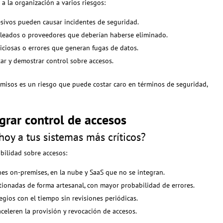
a la organización a varios riesgos:
cesivos pueden causar incidentes de seguridad.
pleados o proveedores que deberían haberse eliminado.
liciosas o errores que generan fugas de datos.
itar y demostrar control sobre accesos.
rmisos es un riesgo que puede costar caro en términos de seguridad,
rar control de accesos
oy a tus sistemas más críticos?
ibilidad sobre accesos:
ones on-premises, en la nube y SaaS que no se integran.
stionadas de forma artesanal, con mayor probabilidad de errores.
egios con el tiempo sin revisiones periódicas.
aceleren la provisión y revocación de accesos.