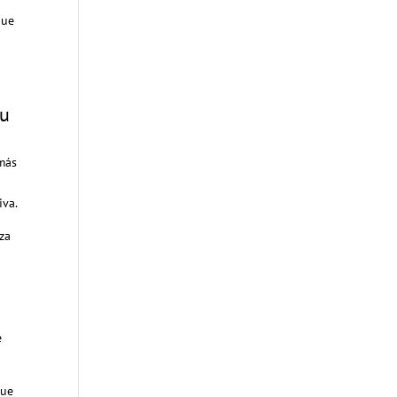
que
tu
 más
iva.
za
e
que