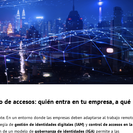
o de accesos: quién entra en tu empresa, a qué
nte. En un entorno donde
las empresas deben adaptarse al trabajo remoto
tegia de
gestión de identidades digitales (IAM)
y
control de accesos en la
ión de un modelo de
gobernanza de identidades (IGA)
permite a las